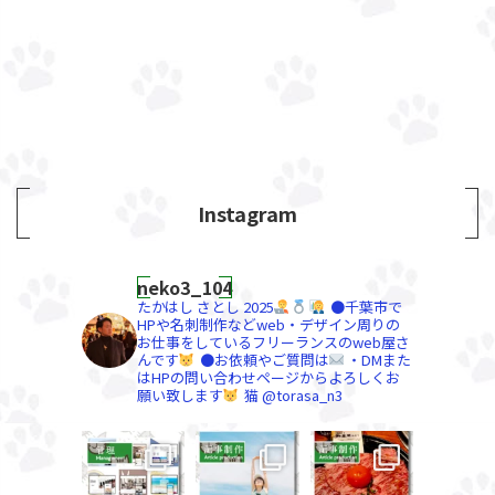
Instagram
neko3_104
たかはし さとし
2025
●千葉市で
HPや名刺制作などweb・デザイン周りの
お仕事をしているフリーランスのweb屋さ
んです
●お依頼やご質問は
・DMまた
はHPの問い合わせページからよろしくお
願い致します
猫 @torasa_n3