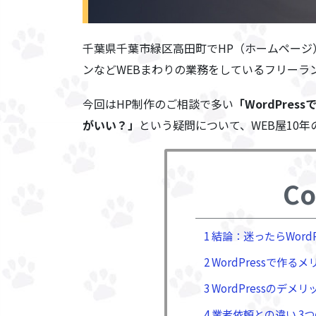
千葉県千葉市緑区高田町でHP（ホームペー
ンなどWEBまわりの業務をしているフリーラ
今回はHP制作のご相談で多い
「WordPre
がいい？」
という疑問について、WEB屋10
Co
1 結論：迷ったらWord
2 WordPressで作るメ
3 WordPressのデメリ
4 業者依頼との違い 3