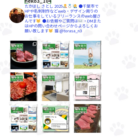
neko3_104
たかはし さとし
2025
●千葉市で
HPや名刺制作などweb・デザイン周りの
お仕事をしているフリーランスのweb屋さ
んです
●お依頼やご質問は
・DMまた
はHPの問い合わせページからよろしくお
願い致します
猫 @torasa_n3