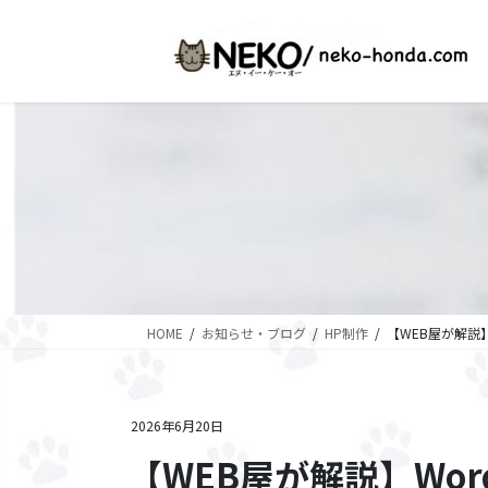
コ
ナ
ン
ビ
テ
ゲ
ン
ー
ツ
シ
に
ョ
移
ン
動
に
移
動
HOME
お知らせ・ブログ
HP制作
【WEB屋が解説
2026年6月20日
【WEB屋が解説】Wor