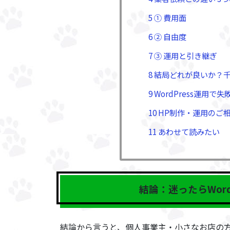
5 ① 費用面
6 ② 自由度
7 ③ 運用と引き継ぎ
8 結局どれが良いか？
9 WordPress運用
10 HP制作・運用の
11 あわせて読みたい
結論：迷ったらWor
結論から言うと、個人事業主・小さなお店の