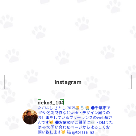
Instagram
neko3_104
たかはし さとし
2025
●千葉市で
HPや名刺制作などweb・デザイン周りの
お仕事をしているフリーランスのweb屋さ
んです
●お依頼やご質問は
・DMまた
はHPの問い合わせページからよろしくお
願い致します
猫 @torasa_n3