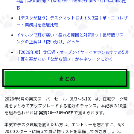
4選｜AKRacing・DXRacer・noblechairs・GTRACING比
較
【デスクが整う】デスクマットおすすめ3選｜革・エコレザ
ー・業務用を徹底比較
イヤホンで耳が痛い・疲れる原因と対策6つ｜長時間リスニ
ングの正解は「使い分け」だった
【2026年版】骨伝導・オープンイヤーイヤホンおすすめ5選
｜耳を塞がない「ながら聞き」が在宅ワークに効く
まとめ
2026年6月の楽天スーパーセール（6/3〜6/10）は、在宅ワーク環
境をまとめてアップグレードする絶好のチャンス。本記事の10選
を組み合わせれば
実質20〜30%OFF
で揃えられます。
本気でデスク環境を変えたい方は、エントリーを忘れずに、6/3
20:00スタートに備えて買い物リストを準備しておきましょう。