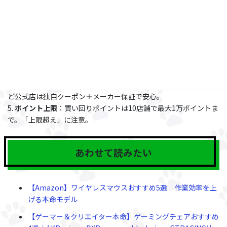
1.
事前エントリー必須
：開始前にトップページでエントリーボタ
ンを押す。
2.
0と5のつく日
：楽天カード決済でポイント+4倍。6/5・6/10が狙
い目。
3.
1万円以上の単品
：1ショップカウントしやすく、買い回り効率
UP。
4.
メーカー直販ショップ
：FlexiSpot・BenQ・Sony・Logicoolな
ど公式店は独自クーポン＋メーカー保証で安心。
5.
ポイント上限
：買い回りポイントは10店舗で最大1万ポイントま
で。「上限超え」に注意。
あわせて読みたい
【Amazon】ワイヤレスマウスおすすめ5選｜作業効率を上
げる本命モデル
【ゲーマー＆クリエイター本命】ゲーミングチェアおすすめ